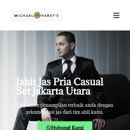
Jahit Jas Pria Casual
Set Jakarta Utara
Dapatkan penampilan terbaik anda dengan
rekomendasi jas dari tim ahli kami.
Hubungi Kami