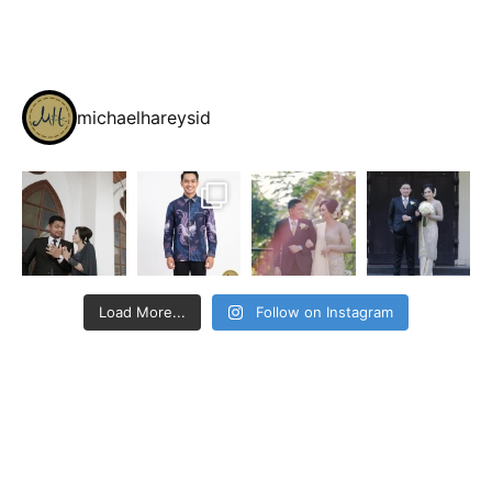
michaelhareysid
Load More...
Follow on Instagram