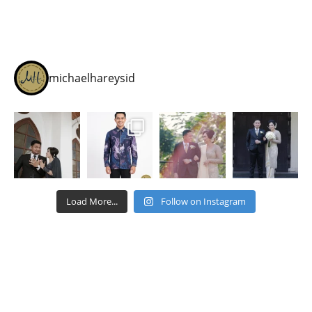
michaelhareysid
Load More...
Follow on Instagram