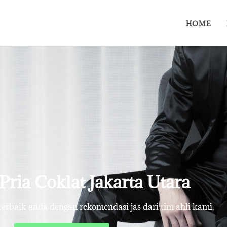
HOME
 Pria Coklat Jakarta Utara
rbaik anda dengan rekomendasi jas dari tim ahli kami.