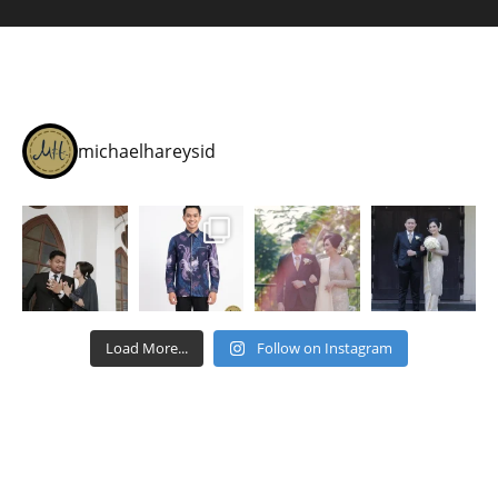
michaelhareysid
Load More...
Follow on Instagram