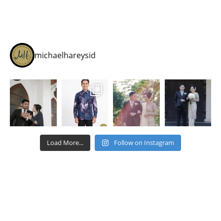
michaelhareysid
Load More...
Follow on Instagram