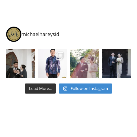
michaelhareysid
Load More...
Follow on Instagram