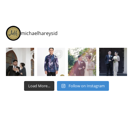
michaelhareysid
Load More...
Follow on Instagram