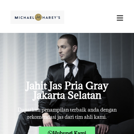
Jahit Jas Pria Gray
Jakarta Selatan
Dapatkan penampilan terbaik anda dengan
rekomendasi jas dari tim ahli kami.
Hubungi Kami