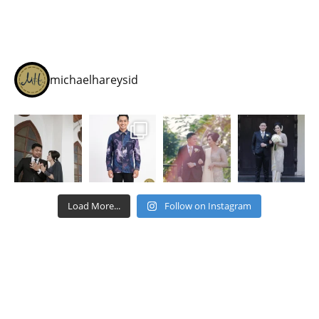
michaelhareysid
Load More...
Follow on Instagram