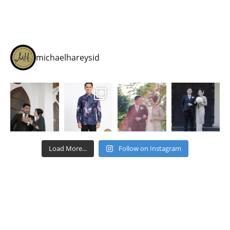
michaelhareysid
Load More...
Follow on Instagram