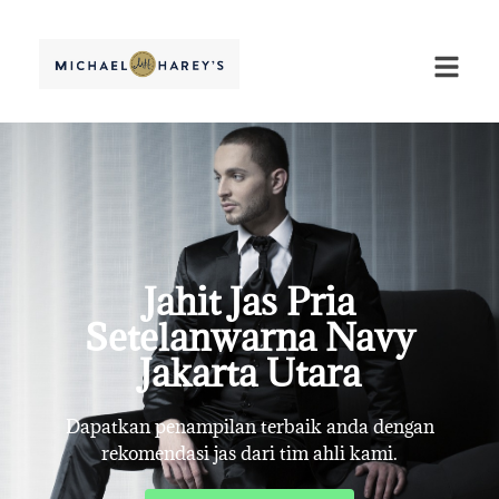
Jahit Jas Pria
Setelanwarna Navy
Jakarta Utara
Dapatkan penampilan terbaik anda dengan
rekomendasi jas dari tim ahli kami.