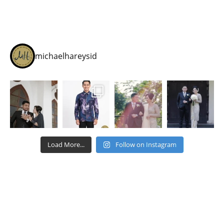
michaelhareysid
Load More...
Follow on Instagram