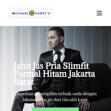
Jahit Jas Pria Slimfit
Formal Hitam Jakarta
Barat
Dapatkan penampilan terbaik anda dengan
rekomendasi jas dari tim ahli kami.