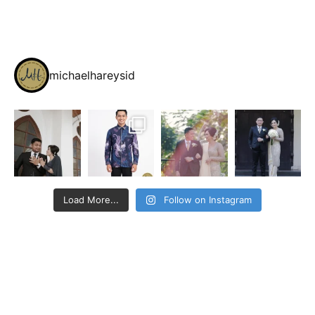
michaelhareysid
Load More...
Follow on Instagram