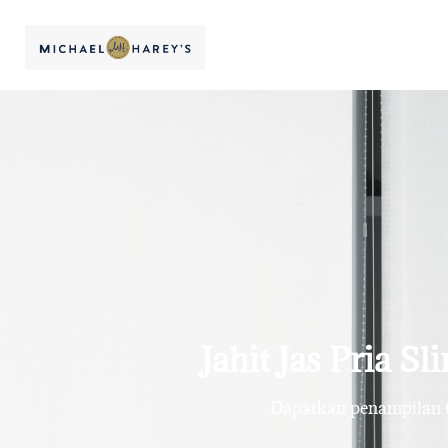
Jahit Jas Pria S
Dapatkan penampilan te