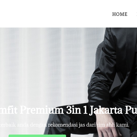
HOME
limfit Premium 3in 1 Jakarta Pu
rbaik anda dengan rekomendasi jas dari tim ahli kami.