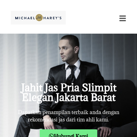
Jahit Jas Pria Slimpit
Elegan Jakarta Barat
Dapatkan penampilan terbaik anda dengan
rekomendasi jas dari tim ahli kami.
Hubungi Kami