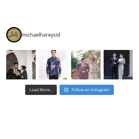
michaelhareysid
Load More...
Follow on Instagram