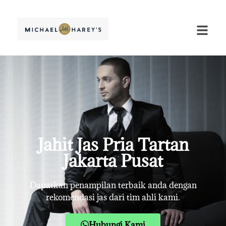
Jahit Jas Pria Tartan
Jakarta Pusat
Dapatkan penampilan terbaik anda dengan
rekomendasi jas dari tim ahli kami.
Hubungi Kami