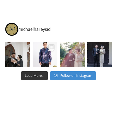
michaelhareysid
Load More...
Follow on Instagram