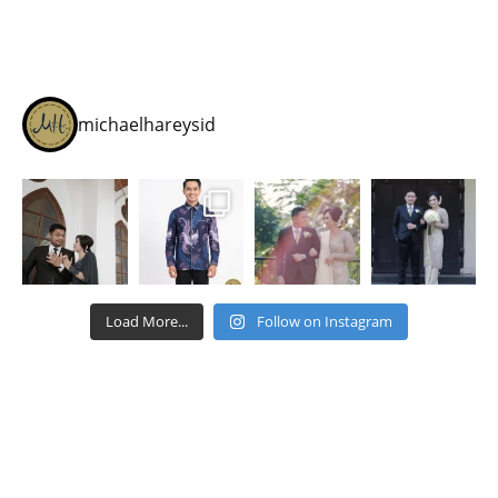
michaelhareysid
Load More...
Follow on Instagram