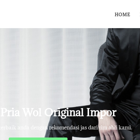
HOME
s Pria Wol Original Impor
rbaik anda dengan rekomendasi jas dari tim ahli kami.