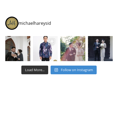
michaelhareysid
Load More...
Follow on Instagram