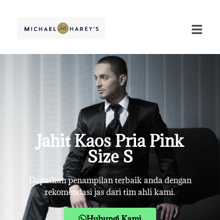
Jahit Kaos Pria Pink
Size S
Dapatkan penampilan terbaik anda dengan
rekomendasi jas dari tim ahli kami.
Hubungi Kami