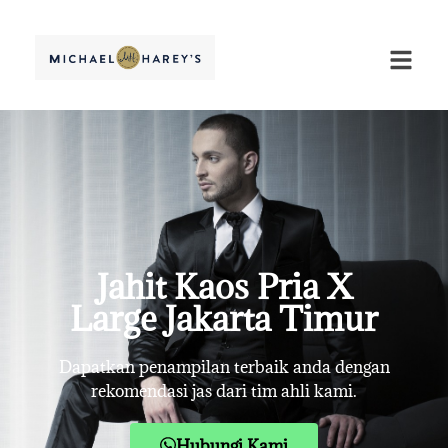
Jahit Kaos Pria X
Large Jakarta Timur
Dapatkan penampilan terbaik anda dengan
rekomendasi jas dari tim ahli kami.
Hubungi Kami