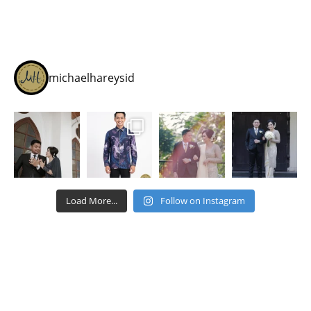
michaelhareysid
Load More...
Follow on Instagram