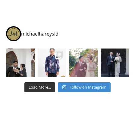
michaelhareysid
Load More...
Follow on Instagram