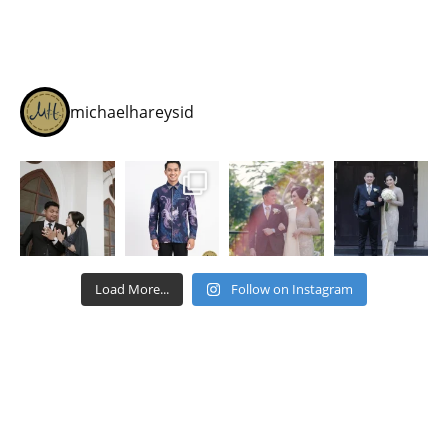
michaelhareysid
Load More...
Follow on Instagram