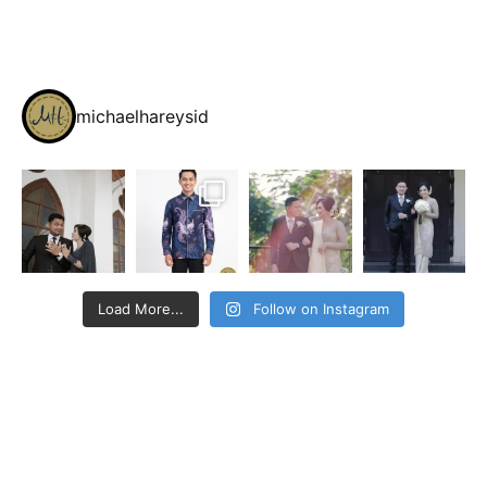
michaelhareysid
Load More...
Follow on Instagram