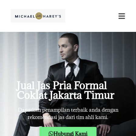
Jual Jas Pria Formal
Coklat Jakarta Timur
Dapatkan penampilan terbaik anda dengan
rekomendasi jas dari tim ahli kami.
Hubungi Kami