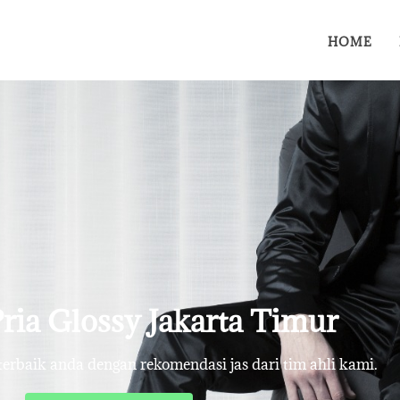
HOME
 Pria Glossy Jakarta Timur
rbaik anda dengan rekomendasi jas dari tim ahli kami.