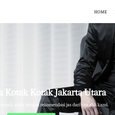
HOME
ia Kotak Kotak Jakarta Utara
rbaik anda dengan rekomendasi jas dari tim ahli kami.