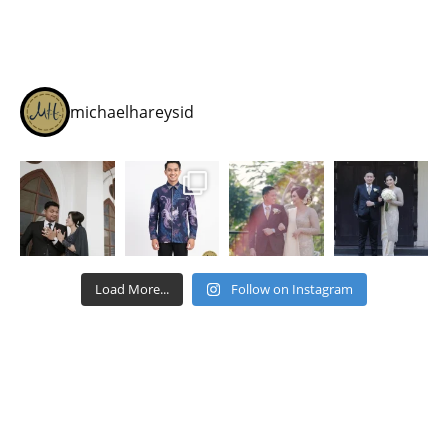
michaelhareysid
Load More...
Follow on Instagram