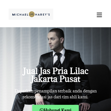
Jual Jas Pria Lilac
Jakarta Pusat
Dapatkan penampilan terbaik anda dengan
rekomendasi jas dari tim ahli kami.
Hubungi Kami