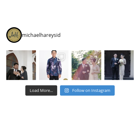
michaelhareysid
Load More...
Follow on Instagram