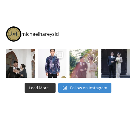
michaelhareysid
Load More...
Follow on Instagram