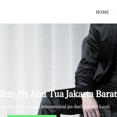
HOME
 Slim Fit Abu Tua Jakarta Barat
rbaik anda dengan rekomendasi jas dari tim ahli kami.