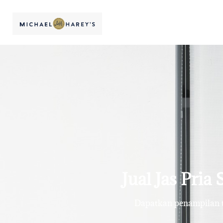
Jual Jas Pria
Dapatkan penampilan te