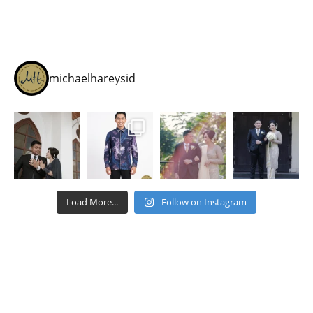
michaelhareysid
Load More...
Follow on Instagram