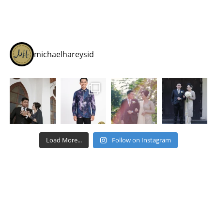
michaelhareysid
Load More...
Follow on Instagram