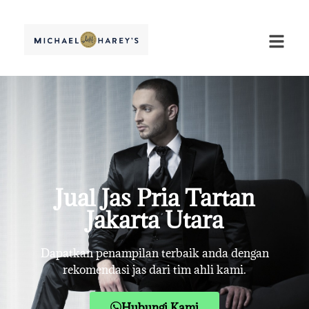
Jual Jas Pria Tartan
Jakarta Utara
Dapatkan penampilan terbaik anda dengan
rekomendasi jas dari tim ahli kami.
Hubungi Kami