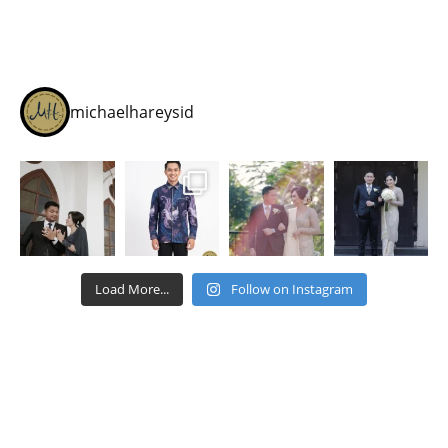
michaelhareysid
Load More...
Follow on Instagram