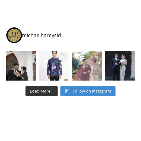
michaelhareysid
Load More...
Follow on Instagram