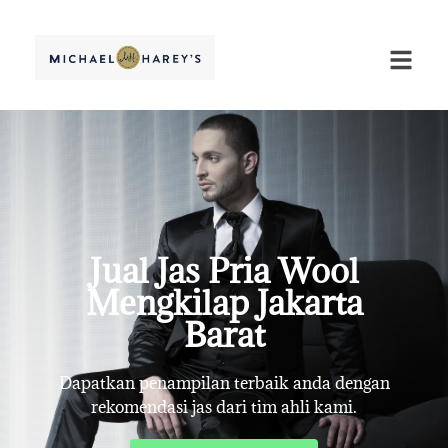
Jual Jas Pria Wool
Mengkilap Jakarta
Barat
Dapatkan penampilan terbaik anda dengan
rekomendasi jas dari tim ahli kami.