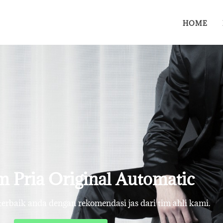
HOME
 Pria Original Automatic
rbaik anda dengan rekomendasi jas dari tim ahli kami.