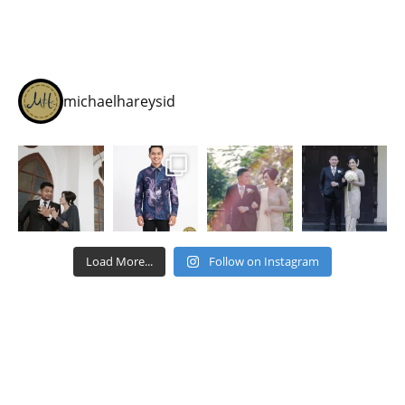
michaelhareysid
Load More...
Follow on Instagram