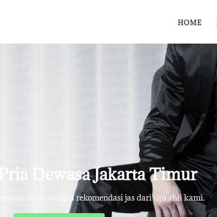
HOME
 Pria Dewasa Jakarta Timur
rbaik anda dengan rekomendasi jas dari tim ahli kami.