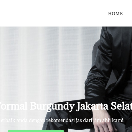
HOME
Formal Burgundy Jakarta Sela
rbaik anda dengan rekomendasi jas dari tim ahli kami.