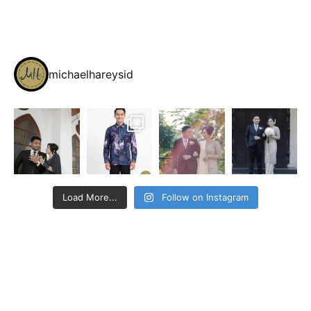
michaelhareysid
Load More...
Follow on Instagram