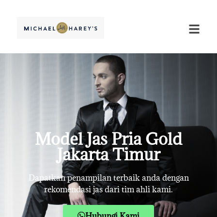
Model Jas Pria Gold
Jakarta Timur
Dapatkan penampilan terbaik anda dengan
rekomendasi jas dari tim ahli kami.
Hubungi Kami