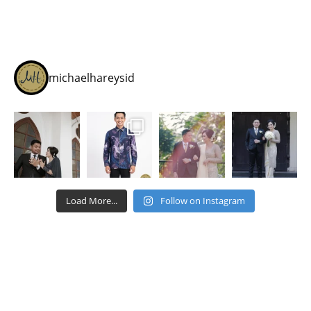
michaelhareysid
Load More...
Follow on Instagram