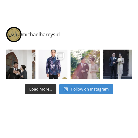
michaelhareysid
Load More...
Follow on Instagram