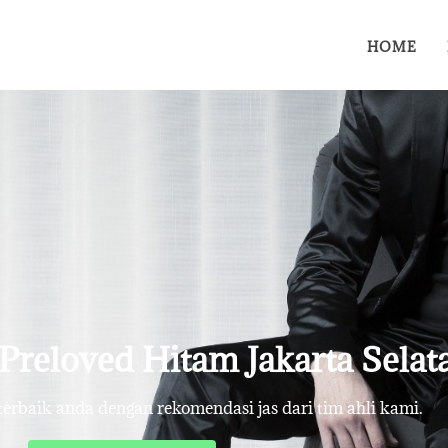
HOME
 Preloved Hitam Jakarta Selat
rbaik anda dengan rekomendasi jas dari tim ahli kami.