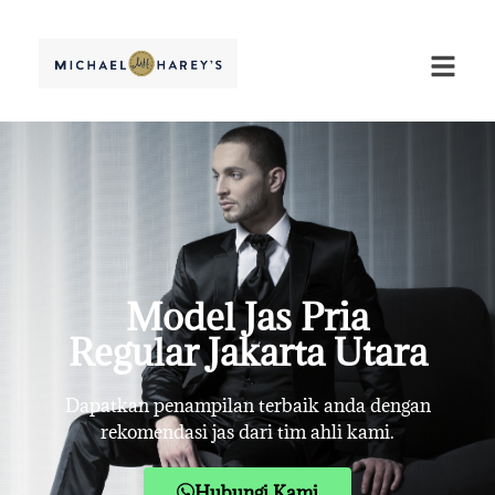
Model Jas Pria
Regular Jakarta Utara
Dapatkan penampilan terbaik anda dengan
rekomendasi jas dari tim ahli kami.
Hubungi Kami