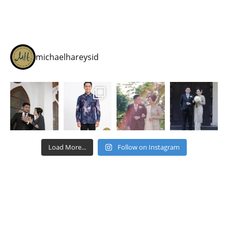
michaelhareysid
Load More...
Follow on Instagram