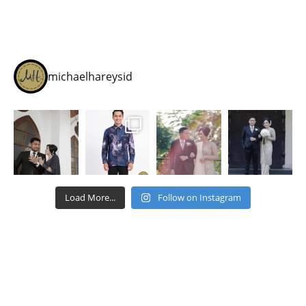
michaelhareysid
Load More...
Follow on Instagram