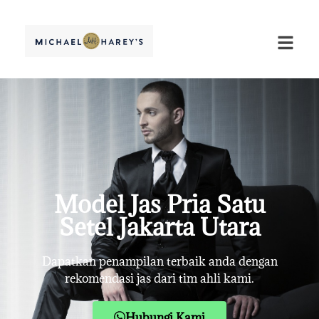
Model Jas Pria Satu
Setel Jakarta Utara
Dapatkan penampilan terbaik anda dengan
rekomendasi jas dari tim ahli kami.
Hubungi Kami