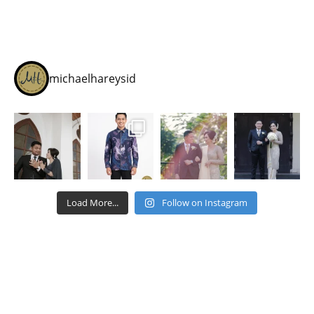
michaelhareysid
Load More...
Follow on Instagram