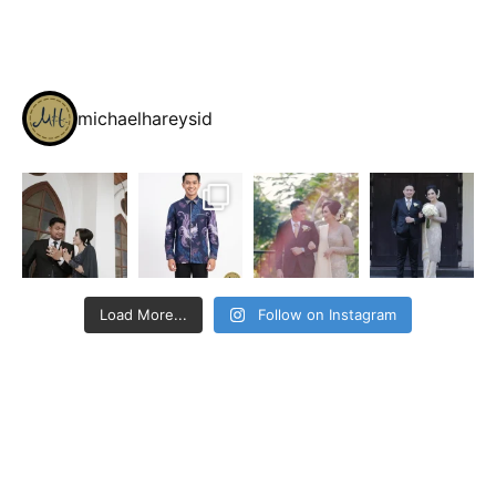
michaelhareysid
Load More...
Follow on Instagram