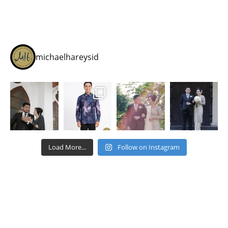
michaelhareysid
Load More...
Follow on Instagram