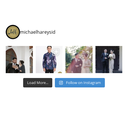
michaelhareysid
Load More...
Follow on Instagram