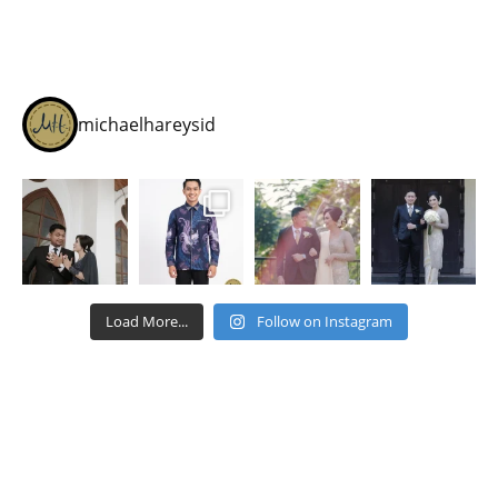
michaelhareysid
Load More...
Follow on Instagram