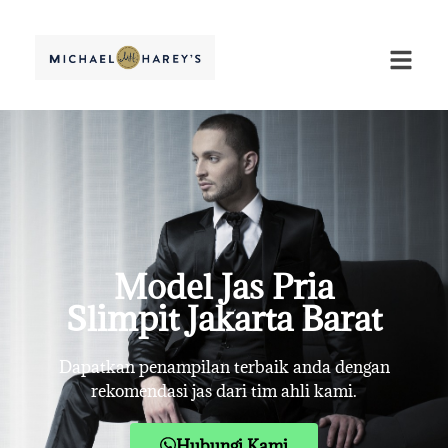
Model Jas Pria
Slimpit Jakarta Barat
Dapatkan penampilan terbaik anda dengan
rekomendasi jas dari tim ahli kami.
Hubungi Kami