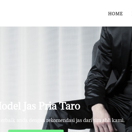
HOME
odel Jas Pria Taro
rbaik anda dengan rekomendasi jas dari tim ahli kami.