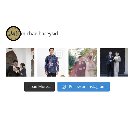
michaelhareysid
Load More...
Follow on Instagram