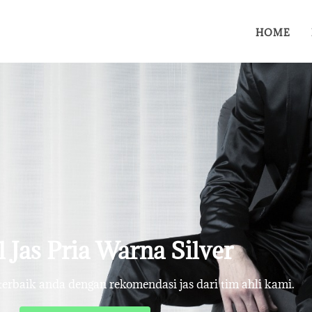
HOME
 Jas Pria Warna Silver
rbaik anda dengan rekomendasi jas dari tim ahli kami.