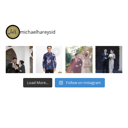
michaelhareysid
Load More...
Follow on Instagram